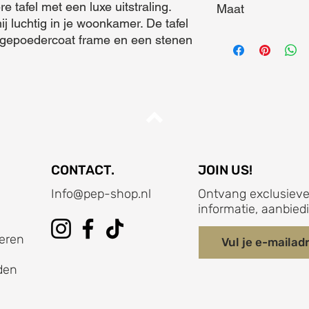
re tafel met een luxe uitstraling. 
Maat
j luchtig in je woonkamer. De tafel 
Maat (L x B x D) = 6
 gepoedercoat frame en een stenen 
CONTACT.
JOIN US!
Info@pep-shop.nl
Ontvang exclusieve
informatie, aanbied
eren
den