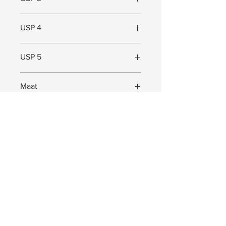
USP 4
USP 5
Maat
Maat (L x B x D) = 79 x 28 x 29 cm
JOIN US!
Ontvang exclusieve Pep. updates. Waardevolle
informatie, aanbiedingen en nog veel meer!
Abonneer