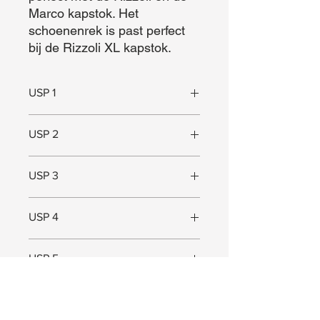
Marco kapstok. Het 
schoenenrek is past perfect 
bij de Rizzoli XL kapstok.
USP 1
Past goed bij Rizzoli XL kapstok
USP 2
Massief eikenhout
USP 3
Hoogwaardig staal
USP 4
100 cm breed
USP 5
Maat