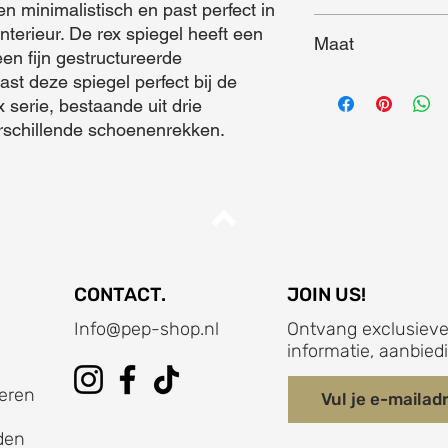
en minimalistisch en past perfect in 
nterieur. De rex spiegel heeft een 
Maat
n fijn gestructureerde 
st deze spiegel perfect bij de 
Maat (L x B x D) = 4
serie, bestaande uit drie 
rschillende schoenenrekken.
CONTACT.
JOIN US!
Info@pep-shop.nl
Ontvang exclusieve
informatie, aanbied
eren
den