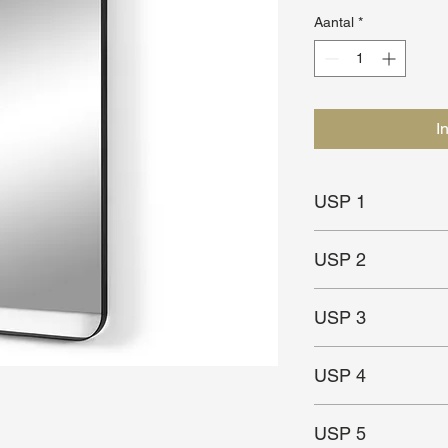
Aantal
*
I
USP 1
Stijlvol design
USP 2
Past bij de Rex serie
USP 3
Hoogwaardig staal
USP 4
USP 5