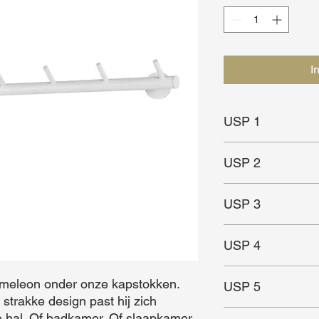
I
USP 1
Minimalistisch ontwe
USP 2
Past bij ieder interieu
USP 3
Duurzaam
USP 4
Geschikt voor kleine
meleon onder onze kapstokken. 
USP 5
strakke design past hij zich 
 hal. Of badkamer. Of slaapkamer 