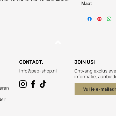
Maat
Maat (L x B x D) = 8
CONTACT.
JOIN US!
Info@pep-shop.nl
Ontvang exclusieve
informatie, aanbied
eren
den