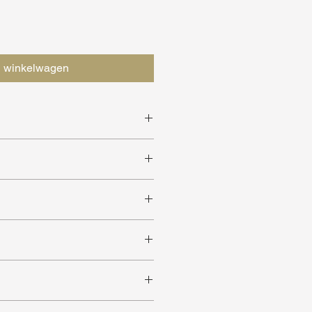
n winkelwagen
rp
r
 ruimtes