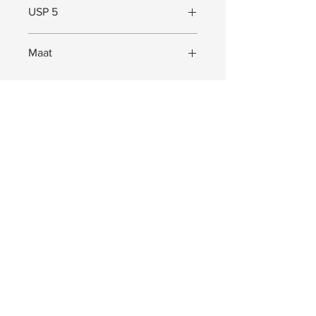
USP 5
Maat
Maat (L x B x D) = 18 x 50 x 18 cm
JOIN US!
Ontvang exclusieve Pep. updates. Waardevolle
informatie, aanbiedingen en nog veel meer!
Abonneer
CONTACT.
Info@pep-shop.nl