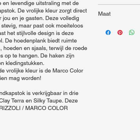
 en levendige uitstraling met de 
Roede
tok. De vrolijke kleur zorgt direct 
Maat
ou en je gasten. Deze volledig 
n stevig, maar past ook moeiteloos 
Maat (L x B x D) = 7
ast het stijlvolle design is deze 
l. De hoedenplank biedt ruimte 
 hoeden en sjaals, terwijl de roede 
es op te hangen. De haken zijn 
n kledingstukken. 

zien mag worden!

Clay Terra en Silky Taupe. Deze 
het RIZZOLI / MARCO COLOR 