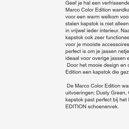
Geef je hal een verfrissende
Marco Color Edition wandkaps
voor een warm welkom voor j
stalen kapstok is niet allee
in vrijwel ieder interieur. Na
kapstok ook zeer functionee
voor je mooiste accessoires,
perfect is om je jassen netj
ideaal voor overige jassen e
 Door het mooie design en de vrolijke kleur is de Marco Color 
Edition een kapstok die ge
 De Marco Color Edition wandkapstok is verkrijgbaar in drie 
uitvoeringen: Dusty Green, 
kapstok past perfect bij 
EDITION schoenenrek.