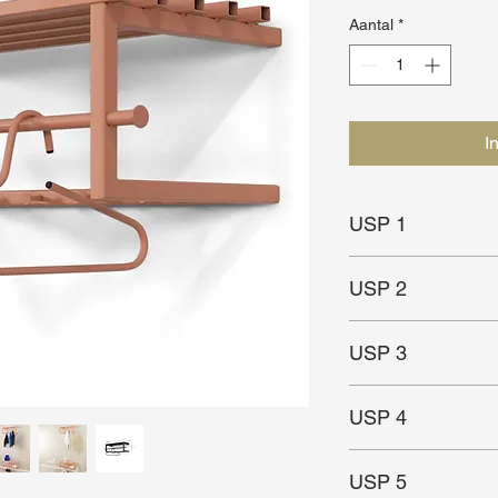
Aantal
*
I
USP 1
Simplistisch & prakti
USP 2
Te combineren met he
USP 3
Schoenenrek
Trendy kleur
USP 4
In meerdere kleuren 
USP 5