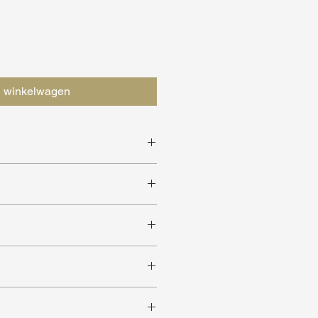
n winkelwagen
sch design
t Rizzoli / Marco Color Edition
verkrijgbaar