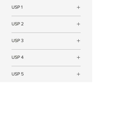
USP 1
Moderne en stoere kapstok
USP 2
Hoedenplank
USP 3
Functioneel
USP 4
USP 5
Maat
Maat (L x B x D) = 80 x 90 x 33 cm