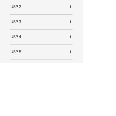
Gepoedercoat staal
USP 2
Voldoende haken
USP 3
Geschikt voor kleine ruimtes
USP 4
USP 5
Maat
Maat (L x B x D) = 120 x 120 x 5 cm
JOIN US!