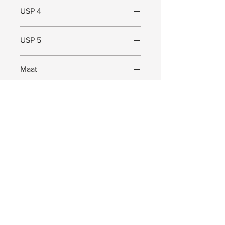
USP 4
USP 5
Maat
Maat (L x B x D) = 60 x 60 x 5 cm
JOIN US!
Ontvang exclusieve Pep. updates. Waardevolle
informatie, aanbiedingen en nog veel meer!
Abonneer