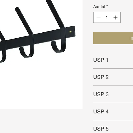
Aantal
*
I
USP 1
Veel ruimte voor jas
USP 2
Sterk
USP 3
Geschikt voor kleine
USP 4
In meerdere maten en
USP 5