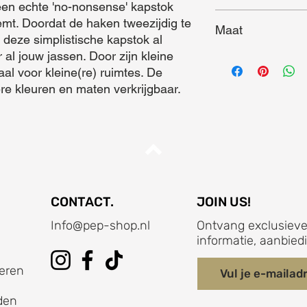
en echte 'no-nonsense' kapstok 
emt. Doordat de haken tweezijdig te 
Maat
 deze simplistische kapstok al 
al jouw jassen. Door zijn kleine 
Maat (L x B x D) = 7
al voor kleine(re) ruimtes. De 
re kleuren en maten verkrijgbaar.
CONTACT.
JOIN US!
Info@pep-shop.nl
Ontvang exclusieve
informatie, aanbied
eren
den