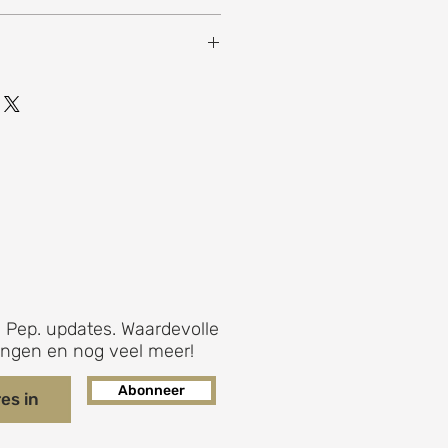
0 x 21 x 8,2 cm
 Pep. updates. Waardevolle
ingen en nog veel meer!
Abonneer