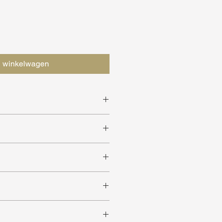
n winkelwagen
sen
 ruimtes
 kleuren verkrijgbaar