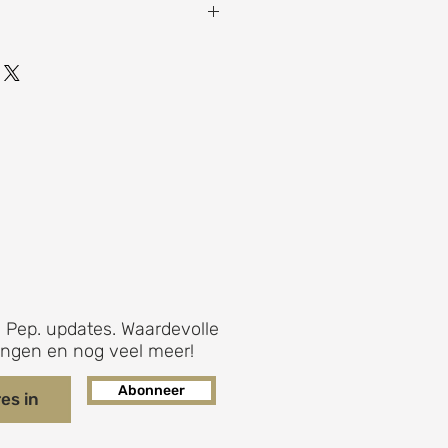
0 x 21 x 8,2 cm
 Pep. updates. Waardevolle
ingen en nog veel meer!
Abonneer