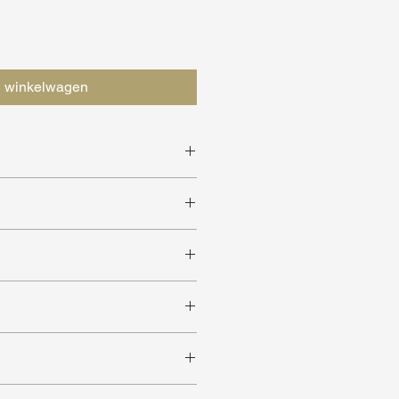
n winkelwagen
sen
 ruimtes
 kleuren verkrijgbaar