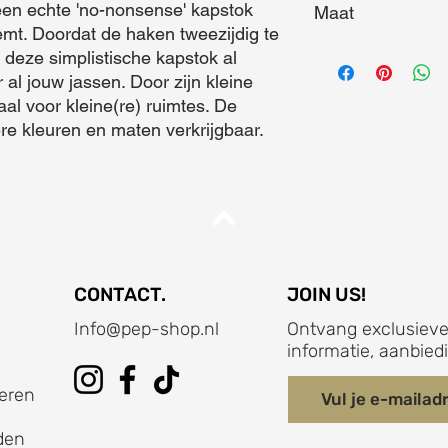
en echte 'no-nonsense' kapstok 
Maat
emt. Doordat de haken tweezijdig te 
Maat (L x B x D) = 7
 deze simplistische kapstok al 
al jouw jassen. Door zijn kleine 
al voor kleine(re) ruimtes. De 
re kleuren en maten verkrijgbaar.
CONTACT.
JOIN US!
Info@pep-shop.nl
Ontvang exclusieve
informatie, aanbied
eren
den