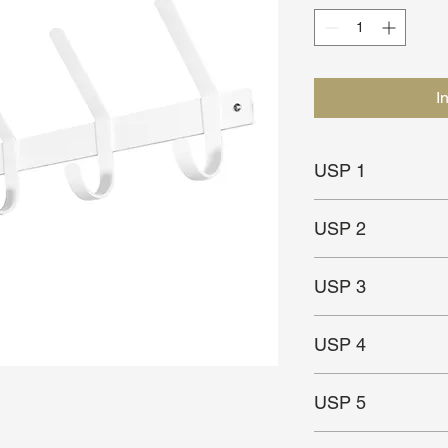
I
USP 1
Veel ruimte voor jas
USP 2
Sterk
USP 3
Geschikt voor kleine
USP 4
In meerdere maten en
USP 5