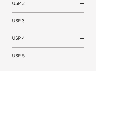
USP 2
In meerdere maten verkrijgbaar
USP 3
Geschikt voor kleine ruimtes
USP 4
USP 5
Maat
Maat (L x B x D) = 72 x 12 x 7,5 cm
JOIN US!
Ontvang exclusieve Pep. updates. Waardevolle