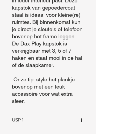
in ieder interieur past. Deze 
kapstok van gepoedercoat 
staal is ideaal voor kleine(re) 
ruimtes. Bij binnenkomst kun 
je direct je sleutels of telefoon 
bovenop het frame leggen. 
De Dax Play kapstok is 
verkrijgbaar met 3, 5 of 7 
haken en staat mooi in de hal 
of de slaapkamer.

 Onze tip: style het plankje 
bovenop met een leuk 
accessoire voor wat extra 
sfeer.
USP 1
Plankje voor sleutels e.d.