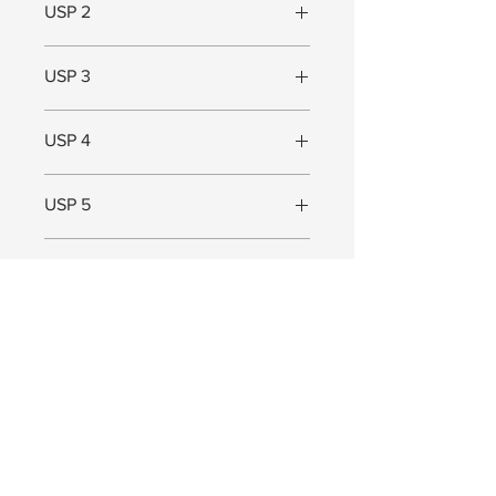
USP 2
In meerdere maten verkrijgbaar
USP 3
Geschikt voor kleine ruimtes
USP 4
USP 5
Maat
Maat (L x B x D) = 52 x 12 x 7,5 cm
JOIN US!
Ontvang exclusieve Pep. updates. Waardevolle