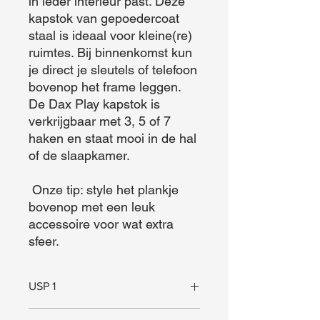
in ieder interieur past. Deze 
kapstok van gepoedercoat 
staal is ideaal voor kleine(re) 
ruimtes. Bij binnenkomst kun 
je direct je sleutels of telefoon 
bovenop het frame leggen. 
De Dax Play kapstok is 
verkrijgbaar met 3, 5 of 7 
haken en staat mooi in de hal 
of de slaapkamer.

 Onze tip: style het plankje 
bovenop met een leuk 
accessoire voor wat extra 
sfeer.
USP 1
Plankje voor sleutels e.d.