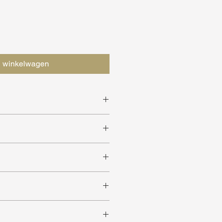
n winkelwagen
e.d.
rkrijgbaar
 ruimtes