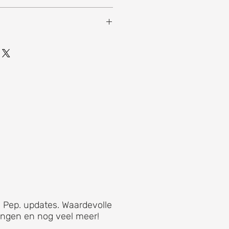
2 x 12 x 7,5 cm
 Pep. updates. Waardevolle
ingen en nog veel meer!