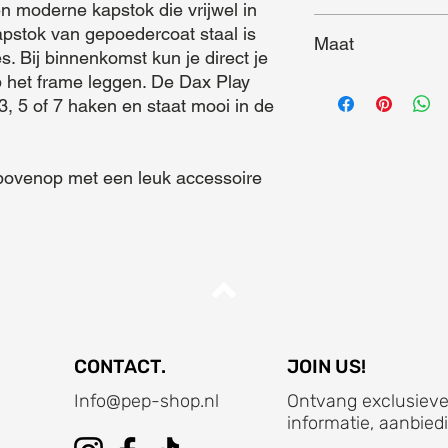
n moderne kapstok die vrijwel in 
apstok van gepoedercoat staal is 
Maat
s. Bij binnenkomst kun je direct je 
p het frame leggen. De Dax Play 
Maat (L x B x D) = 5
3, 5 of 7 haken en staat mooi in de 
CONTACT.
JOIN US!
Info@pep-shop.nl
Ontvang exclusieve
informatie, aanbied