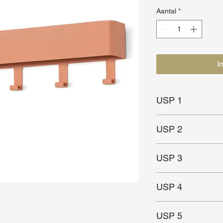
Aantal
*
I
USP 1
Plankje voor sleutels 
USP 2
In meerdere maten ve
USP 3
Geschikt voor kleine
USP 4
USP 5