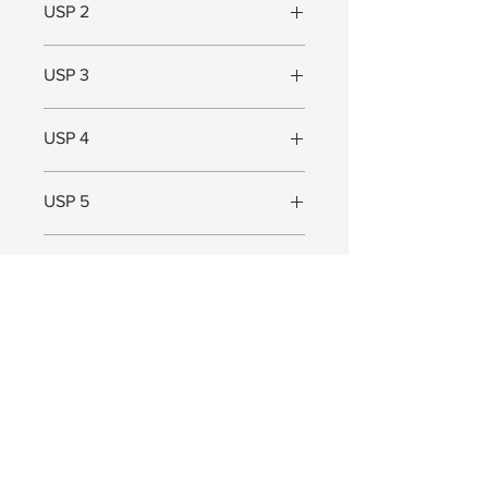
USP 2
In meerdere maten verkrijgbaar
USP 3
Geschikt voor kleine ruimtes
USP 4
USP 5
Maat
Maat (L x B x D) = 27 x 12 x 7,5 cm
JOIN US!
Ontvang exclusieve Pep. updates. Waardevolle