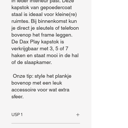
in ieder interieur past. Deze 
kapstok van gepoedercoat 
staal is ideaal voor kleine(re) 
ruimtes. Bij binnenkomst kun 
je direct je sleutels of telefoon 
bovenop het frame leggen. 
De Dax Play kapstok is 
verkrijgbaar met 3, 5 of 7 
haken en staat mooi in de hal 
of de slaapkamer.

 Onze tip: style het plankje 
bovenop met een leuk 
accessoire voor wat extra 
sfeer.
USP 1
Plankje voor sleutels e.d.