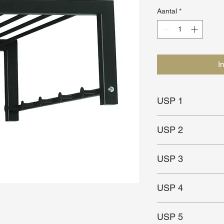
Aantal
*
I
USP 1
Simplistisch & prakti
USP 2
Ideaal voor kleine(re
USP 3
In meerdere kleuren 
USP 4
USP 5