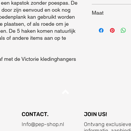
een kapstok zonder poespas. De 
 door zijn eenvoud en ook nog 
Maat
hoedenplank kan gebruikt worden 
 plaatsen, of als roede om je 
Maat (L x B x D) = 7
en. De 5 haken komen natuurlijk 
als of andere items aan op te 
CONTACT.
JOIN US!
Info@pep-shop.nl
Ontvang exclusieve
informatie, aanbied