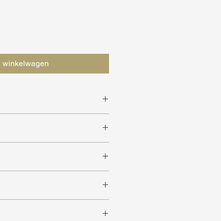
n winkelwagen
sch design
) ruimtes
verkrijgbaar