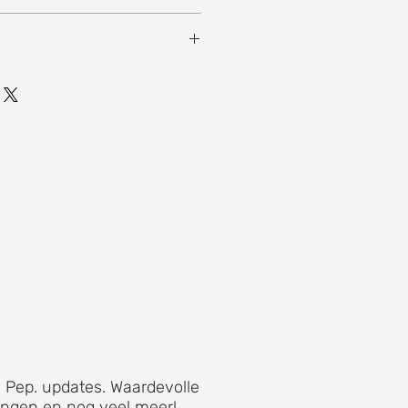
8,5 x 23 x 29 cm
 Pep. updates. Waardevolle
ingen en nog veel meer!