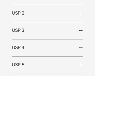
Minimalistisch ontwerp
USP 2
Past bij iedere kapstok
USP 3
Duurzaam
USP 4
USP 5
Maat
Maat (L x B x D) = 42 x 21,5 x 1 cm