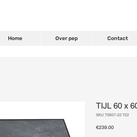
Home
Over pep
Contact
TIJL 60 x 6
SKU: TS607-22-T22
Price
€239.00