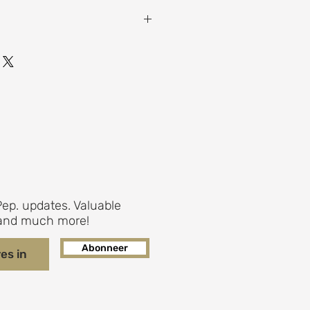
0 x 40 x 60 cm
ep. updates. Valuable
s and much more!
Abonneer