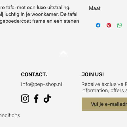
re tafel met een luxe uitstraling. 
Maat
j luchtig in je woonkamer. De tafel 
Maat (L x B x D) = 6
 gepoedercoat frame en een stenen 
CONTACT.
JOIN US!
Info@pep-shop.nl
Receive exclusive P
information, offer
onditions