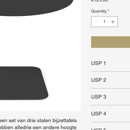
Quantity
*
USP 1
Veelzijdig formaat
USP 2
Duurzaam
USP 3
Moderne en frisse stij
USP 4
n set van drie stalen bijzettafels 
ebben alledrie een andere hoogte 