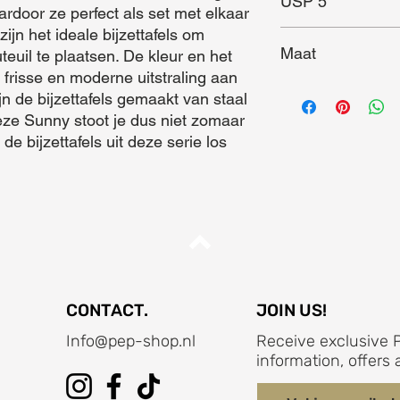
USP 5
rdoor ze perfect als set met elkaar 
ijn het ideale bijzettafels om 
Maat
uteuil te plaatsen. De kleur en het 
frisse en moderne uitstraling aan 
Maat (L x B x D) = 4
jn de bijzettafels gemaakt van staal 
eze Sunny stoot je dus niet zomaar 
de bijzettafels uit deze serie los 
CONTACT.
JOIN US!
Info@pep-shop.nl
Receive exclusive P
information, offer