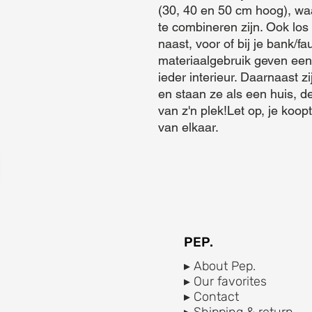
(30, 40 en 50 cm hoog), waa
te combineren zijn. Ook los z
naast, voor of bij je bank/fa
materiaalgebruik geven een 
ieder interieur. Daarnaast zi
en staan ze als een huis, d
van z'n plek!Let op, je koopt 
van elkaar.
PEP.
▸ About Pep.
▸ Our favorites
▸ Contact
▸ Shipping & return