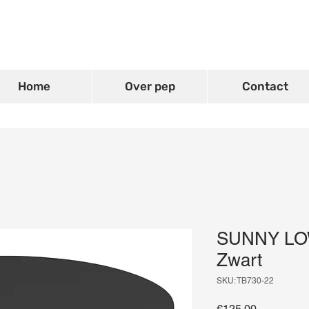
Home
Over pep
Contact
SUNNY LOW 
Zwart
SKU: TB730-22
Price
€125.00