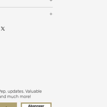
0 x 30 x 40 cm
ep. updates. Valuable
s and much more!
Abonneer