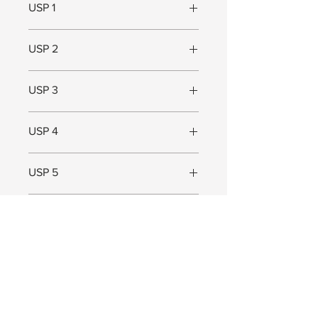
USP 1
Veelzijdig formaat
USP 2
Duurzaam
USP 3
Moderne en frisse stijl
USP 4
USP 5
Maat
Maat (L x B x D) = 40 x 30 x 40 cm