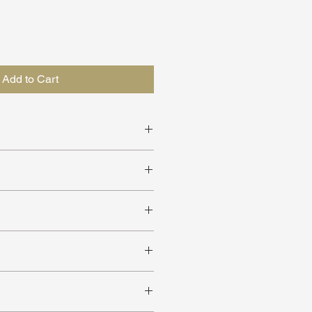
Add to Cart
it
met andere producten uit de