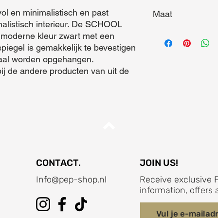
ol en minimalistisch en past 
Maat
malistisch interieur. De SCHOOL 
Maat (L x B x D) = 3
n moderne kleur zwart met een 
spiegel is gemakkelijk te bevestigen 
caal worden opgehangen. 
bij de andere producten van uit de 
CONTACT.
JOIN US!
Info@pep-shop.nl
Receive exclusive P
information, offer