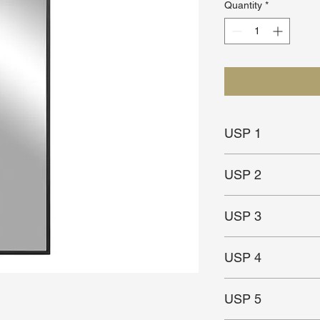
Quantity
*
USP 1
Uniek design
USP 2
Hoogwaardige kwalite
USP 3
Goed te combineren 
USP 4
School serie
USP 5