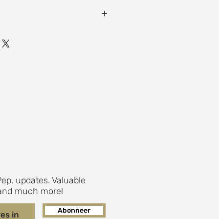
0 x 160 x 2 cm
ep. updates. Valuable
s and much more!
Abonneer