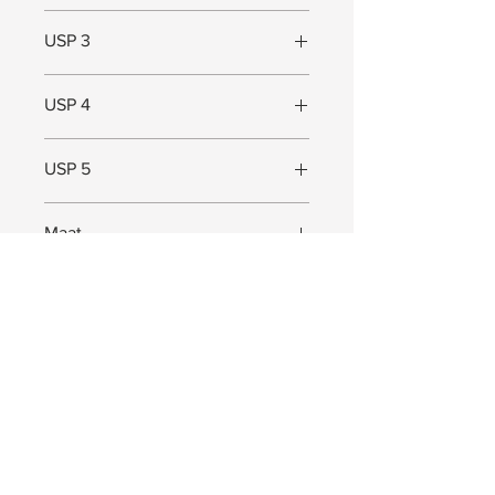
Past over bijna iedere armleuning
USP 3
Duurzaam staal
USP 4
Kwaliteit
USP 5
Maat
Maat (L x B x D) = 30 x 15 x 30 cm
JOIN US!
Receive exclusive Pep. updates. Valuable
information, offers and much more!