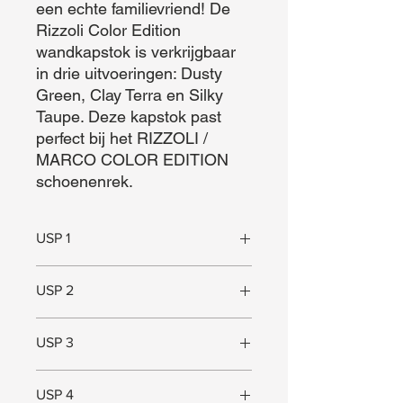
een echte familievriend! De 
Rizzoli Color Edition 
wandkapstok is verkrijgbaar 
in drie uitvoeringen: Dusty 
Green, Clay Terra en Silky 
Taupe. Deze kapstok past 
perfect bij het RIZZOLI / 
MARCO COLOR EDITION 
schoenenrek.
USP 1
Simplistisch & praktisch design
USP 2
Te combineren met het Rizzoli /
USP 3
Marco Color Edition Schoenenrek
Trendy kleur
USP 4