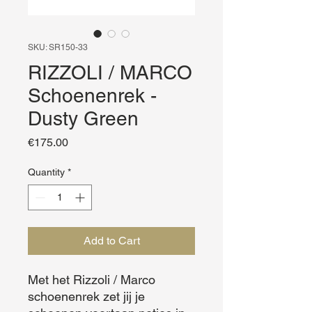
SKU: SR150-33
RIZZOLI / MARCO
Schoenenrek -
Dusty Green
Price
€175.00
Quantity
*
Add to Cart
Met het Rizzoli / Marco 
schoenenrek zet jij je 