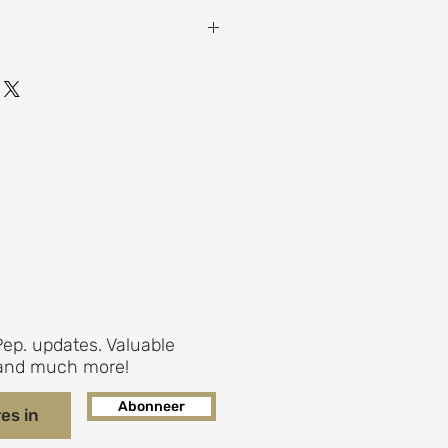
ndere kapstokken uit de Miles
0 x 14 x 7 cm
ep. updates. Valuable
s and much more!
Abonneer