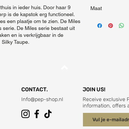
Te combineren met a
thuis in ieder huis. Door haar 9 
Maat
serie
p is de kapstok erg functioneel. 
Maat (L x B x D) = 4
es een plaatje om te zien. De Miles 
 serie. De Miles serie bestaat uit 
en en is verkrijgbaar in de 
 Silky Taupe.
CONTACT.
JOIN US!
Info@pep-shop.nl
Receive exclusive P
information, offer