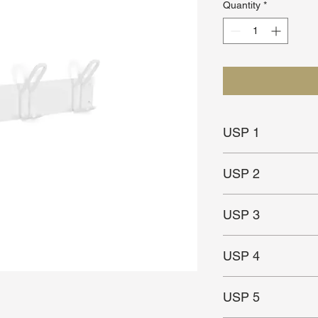
Quantity
*
USP 1
Voldoende haakjes
USP 2
Functioneel
USP 3
Ondiep
USP 4
Geschikt voor kleine
USP 5