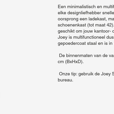
Een minimalistisch en multif
elke designliefhebber snelle
oorsprong een ladekast, ma
schoenenkast (tot maat 42).
geschikt om jouw kantoor- of
Joey is multifunctioneel du
gepoedercoat staal en is in
 De binnenmaten van de vakken zijn: 21,5 cm x 12,4 cm x 30 
cm (BxHxD).

 Onze tip: gebruik de Joey 5 als handige opberger onder je 
bureau.