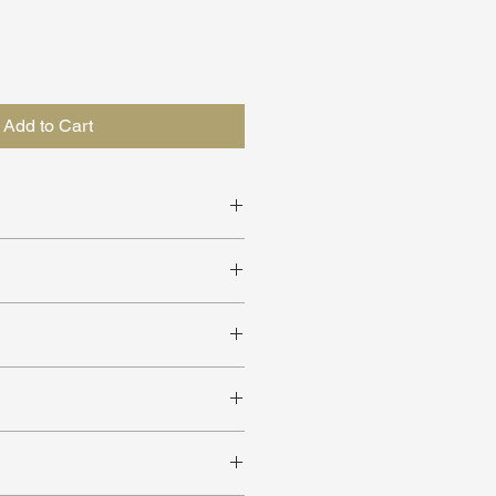
Add to Cart
sing voor schoenen tot maat 42.
r artikelen in op te bergen
rkrijgbaar