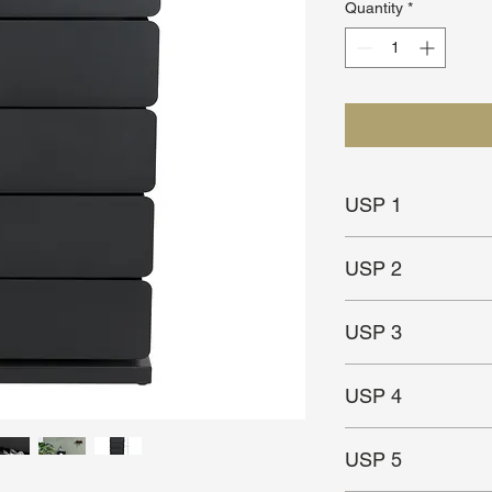
Quantity
*
USP 1
Moderne opbergoplos
USP 2
Ook handig om kantoo
USP 3
Gepoedercoat staal
USP 4
In meerdere maten ve
USP 5