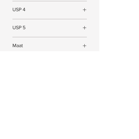
Stevig
USP 4
Hoogwaardig staal
USP 5
trendy kleur
Maat
Maat (L x B x D) = 40 x 170 x 40 cm
JOIN US!
Receive exclusive Pep. updates. Valuable
information, offers and much more!
Abonneer