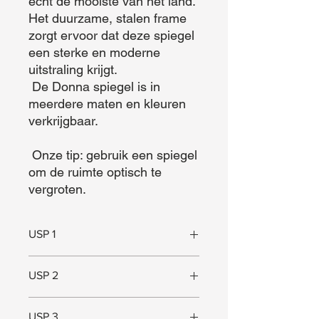
echt de mooiste van het land. 
Het duurzame, stalen frame 
zorgt ervoor dat deze spiegel 
een sterke en moderne 
uitstraling krijgt. 

 De Donna spiegel is in 
meerdere maten en kleuren 
verkrijgbaar. 

 Onze tip: gebruik een spiegel 
om de ruimte optisch te 
vergroten.
USP 1
Sterke uitstraling
USP 2
Gepoedercoat staal
USP 3