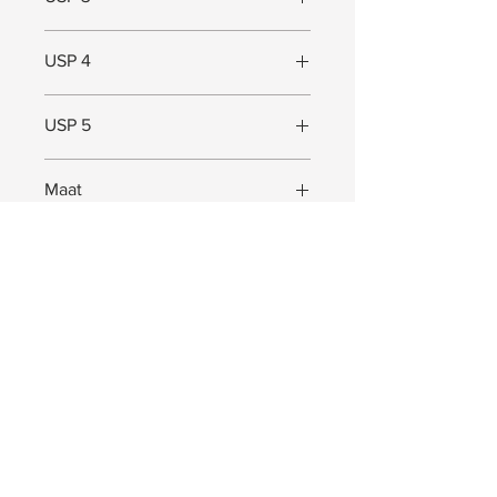
Grote spiegel
USP 4
USP 5
Maat
Maat (L x B x D) = 60 x 60 x 5 cm
JOIN US!
Receive exclusive Pep. updates. Valuable
information, offers and much more!
Abonneer