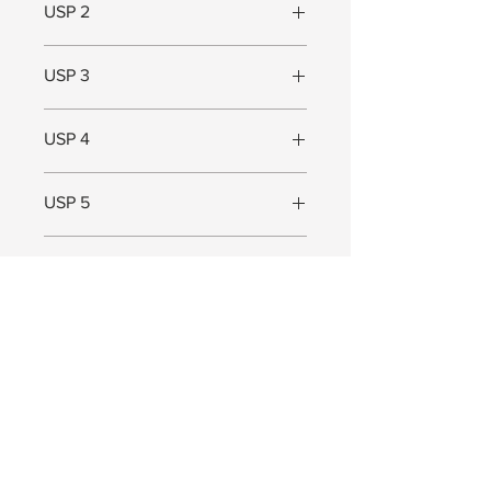
USP 2
In meerdere maten verkrijgbaar
USP 3
Geschikt voor kleine ruimtes
USP 4
USP 5
Maat
Maat (L x B x D) = 52 x 12 x 7,5 cm
JOIN US!
Receive exclusive Pep. updates. Valuable