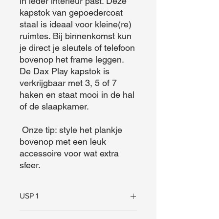
in ieder interieur past. Deze 
kapstok van gepoedercoat 
staal is ideaal voor kleine(re) 
ruimtes. Bij binnenkomst kun 
je direct je sleutels of telefoon 
bovenop het frame leggen. 
De Dax Play kapstok is 
verkrijgbaar met 3, 5 of 7 
haken en staat mooi in de hal 
of de slaapkamer.

 Onze tip: style het plankje 
bovenop met een leuk 
accessoire voor wat extra 
sfeer.
USP 1
Plankje voor sleutels e.d.