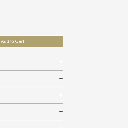
Add to Cart
sch design
) ruimtes
aten verkrijgbaar