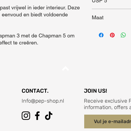
USP 5
 vrijwel in ieder interieur. Deze 
jn eenvoud en biedt voldoende 
Maat
Maat (L x B x D) = 44
ffect te creëren.
CONTACT.
JOIN US!
Info@pep-shop.nl
Receive exclusive P
information, offer