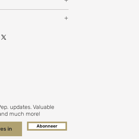
 x 8,5 x 8,5 cm
ep. updates. Valuable
s and much more!
Abonneer