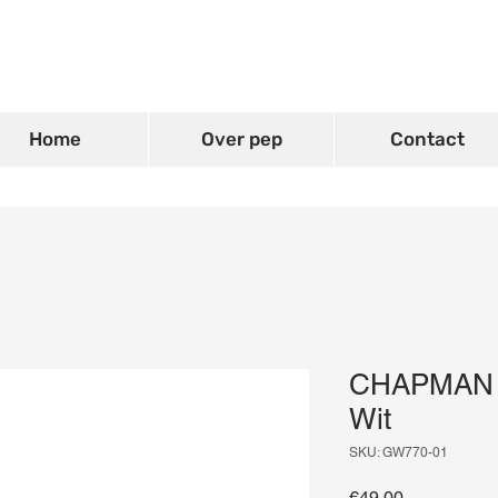
Home
Over pep
Contact
CHAPMAN 3
Wit
SKU: GW770-01
Price
€49.00