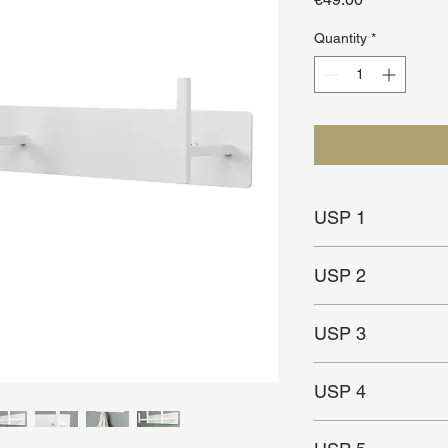
Quantity
*
USP 1
Simplistisch & prakti
USP 2
Ideaal voor kleine(re
USP 3
In twee kleuren en m
USP 4