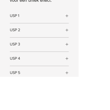
voor een uniek effect.
USP 1
Ontworpen door Hans Daalder
USP 2
Uniek design
USP 3
Ruimtebesparend
USP 4
Tot 20KG draagkracht
USP 5
Maat
Maat (L x B x D) = 10 x 15 x 4,5 cm